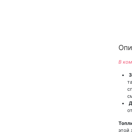
Опи
В ком
З
т
с
с
Д
о
Топли
этой 