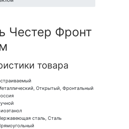
теклом
ь Честер Фронт
ом
ристики товара
Встраиваемый
Металлический, Открытый, Фронтальный
Россия
Ручной
Биоэтанол
Нержавеющая сталь, Сталь
Прямоугольный