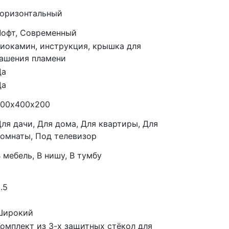
Горизонтальный
Лофт, Современный
биокамин, инструкция, крышка для
гашения пламени
Да
Да
700х400х200
ля дачи, Для дома, Для квартиры, Для
комнаты, Под телевизор
 мебель, В нишу, В тумбу
.5
Широкий
Комплект из 3-х защитных стёкол для