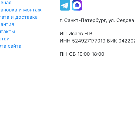
авная
тановка и монтаж
лата и доставка
г. Санкт-Петербург, ул. Седова 
рантия
нтакты
ИП Исаев Н.В.
атьи
ИНН 524927177019 БИК 04220
рта сайта
ПН-СБ 10:00-18:00
Оставьте заявку
и мы свяжемся с Вами