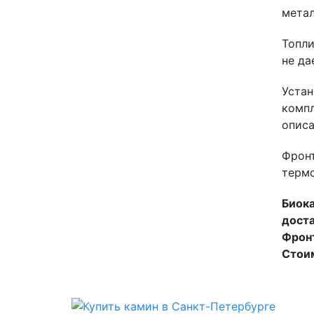
метал
Топли
не да
Устан
компл
описа
Фронт
терм
Биока
доста
Фронт
Стоим