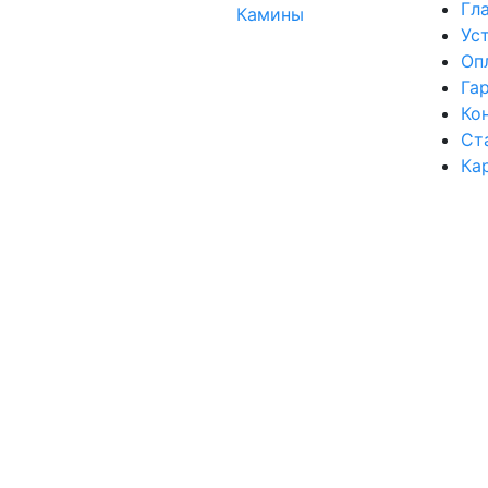
Гл
Камины
Ус
Оп
Га
Ко
Ст
Ка