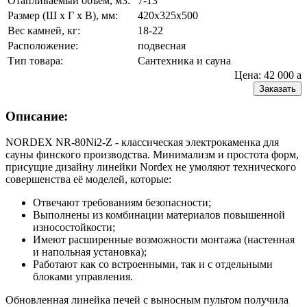
Отапливаемый объем, м3:
7-13
Размер (Ш x Г x В), мм:
420x325x500
Вес камней, кг:
18-22
Расположение:
подвесная
Тип товара:
Сантехника и сауна
Цена: 42 000
a
Заказать
Описание:
NORDEX NR-80Ni2-Z - классическая электрокаменка для
сауны финского производства. Минимализм и простота форм,
присущие дизайну линейки Nordex не умоляют технического
совершенства её моделей, которые:
Отвечают требованиям безопасности;
Выполнены из комбинации материалов повышенной
износостойкости;
Имеют расширенные возможности монтажа (настенная
и напольная установка);
Работают как со встроенными, так и с отдельными
блоками управления.
Обновленная линейка печей с выносным пультом получила