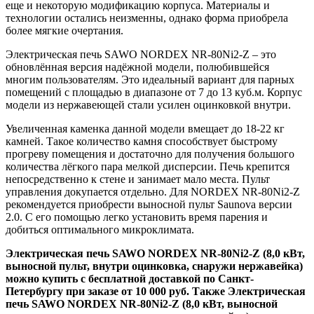
еще и некоторую модификацию корпуса. Материалы и
технологии остались неизменны, однако форма приобрела
более мягкие очертания.
Электрическая печь SAWO NORDEX NR-80Ni2-Z – это
обновлённая версия надёжной модели, полюбившейся
многим пользователям. Это идеальный вариант для парных
помещений с площадью в диапазоне от 7 до 13 куб.м. Корпус
модели из нержавеющей стали усилен оцинковкой внутри.
Увеличенная каменка данной модели вмещает до 18-22 кг
камней. Такое количество камня способствует быстрому
прогреву помещения и достаточно для получения большого
количества лёгкого пара мелкой дисперсии. Печь крепится
непосредственно к стене и занимает мало места. Пульт
управления докупается отдельно. Для NORDEX NR-80Ni2-Z
рекомендуется приобрести выносной пульт Saunova версии
2.0. С его помощью легко установить время парения и
добиться оптимального микроклимата.
Электрическая печь SAWO NORDEX NR-80Ni2-Z (8,0 кВт,
выносной пульт, внутри оцинковка, снаружи нержавейка)
можно купить с бесплатной доставкой по Санкт-
Петербургу при заказе от 10 000 руб. Также Электрическая
печь SAWO NORDEX NR-80Ni2-Z (8,0 кВт, выносной